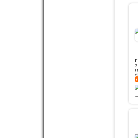
Г
7
Г
у
7