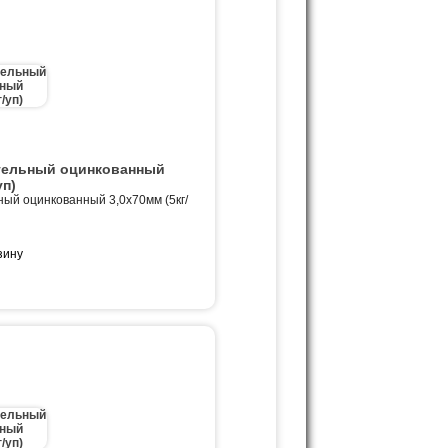
тельный оцинкованный
уп)
ный оцинкованный 3,0х70мм (5кг/