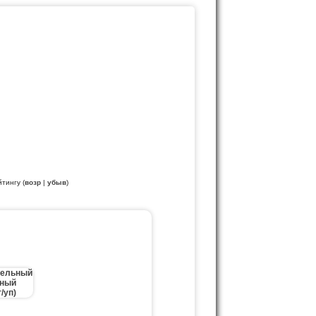
йтингу (
возр
|
убыв
)