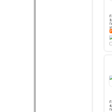
Г
3
Г
у
7
Г
4
Г