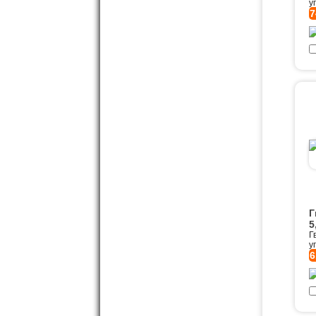
у
7
Г
5
Г
у
6