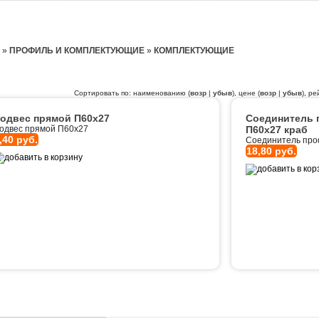
»
ПРОФИЛЬ И КОМПЛЕКТУЮЩИЕ
»
КОМПЛЕКТУЮЩИЕ
Сортировать по: наименованию (
возр
|
убыв
), цене (
возр
|
убыв
), ре
одвес прямой П60х27
Соединитель 
одвес прямой П60х27
П60х27 краб
,40 руб.
Соединитель про
18,80 руб.