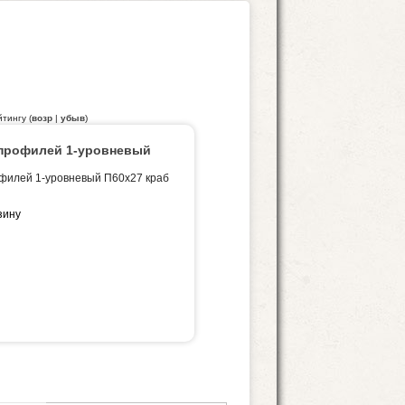
йтингу (
возр
|
убыв
)
профилей 1-уровневый
филей 1-уровневый П60х27 краб