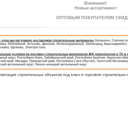
Внимание!
Новые ассортимент
ОПТОВЫМ ПОКУПАТЕЛЯМ СКИД
, куда мы регулярно доставляем строительные материалы:
Балашиха, Сергиев по
евка, Юбилейный, Хотьково, Дмитров, Железнодорожный, Звенигород, Красноармейск, 
оловка, Щелково, Электросталь.
льные условия на доставку строительных материалов ЖД-транспортом и ТК в
ный округ, Республика Коми, Забайкальский край, Республика Бурятия, Амурская обл
кий край, Магадан, Приморский край, Республика Саха (Якутия), Чукотский Автономны
ский автономный округ, Ямало-ненецкий автономный округ