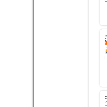
С
С
1
С
р
С