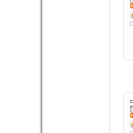
С
8
С
р
С
5