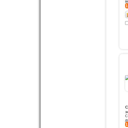
в
1
С
з
С
д
1