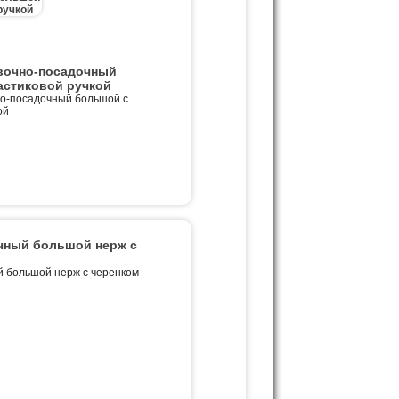
вочно-посадочный
астиковой ручкой
но-посадочный большой с
ой
чный большой нерж с
й большой нерж с черенком