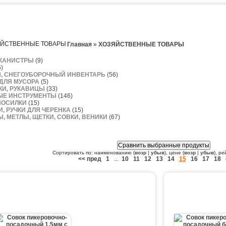
Главная
»
ХОЗЯЙСТВЕННЫЕ ТОВАРЫ
 КАНИСТРЫ
(9)
)
, СНЕГОУБОРОЧНЫЙ ИНВЕНТАРЬ
(56)
ДЛЯ МУСОРА
(5)
КИ, РУКАВИЦЫ
(33)
ЫЕ ИНСТРУМЕНТЫ
(146)
 НОСИЛКИ
(15)
И, РУЧКИ ДЛЯ ЧЕРЕНКА
(15)
, МЕТЛЫ, ЩЕТКИ, СОВКИ, ВЕНИКИ
(67)
Сортировать по: наименованию (
возр
|
убыв
), цене (
возр
|
убыв
), ре
<< пред
1
...
10
11
12
13
14
15
16
17
18