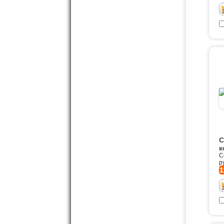
С
к
С
р
1