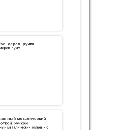
тал. дерев. ручка
 дерев. ручка
твенный металический
роткой ручкой
ный металический зольный с