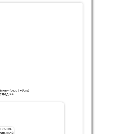
йтингу (
возр
|
убыв
)
след >>