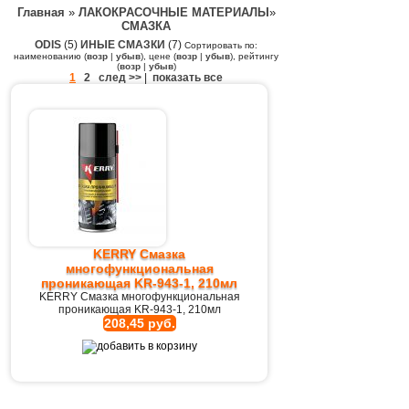
Главная
»
ЛАКОКРАСОЧНЫЕ МАТЕРИАЛЫ
»
СМАЗКА
ODIS
(5)
ИНЫЕ СМАЗКИ
(7)
Сортировать по:
наименованию (
возр
|
убыв
), цене (
возр
|
убыв
), рейтингу
(
возр
|
убыв
)
1
2
след >>
|
показать все
KERRY Смазка
многофункциональная
проникающая KR-943-1, 210мл
KERRY Смазка многофункциональная
проникающая KR-943-1, 210мл
208,45 руб.