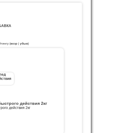
БАВКА
йтингу (
возр
|
убыв
)
быстрого действия 2кг
рого действия 2кг