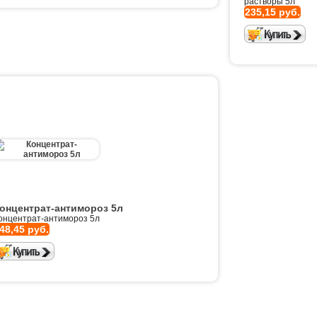
растворы 5л
235,15 руб.
онцентрат-антимороз 5л
онцентрат-антимороз 5л
48,45 руб.