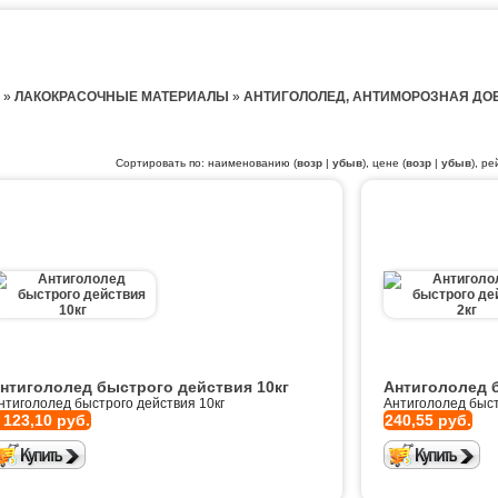
»
ЛАКОКРАСОЧНЫЕ МАТЕРИАЛЫ
»
АНТИГОЛОЛЕД, АНТИМОРОЗНАЯ ДО
Сортировать по: наименованию (
возр
|
убыв
), цене (
возр
|
убыв
), ре
нтигололед быстрого действия 10кг
Антигололед 
нтигололед быстрого действия 10кг
Антигололед быст
 123,10 руб.
240,55 руб.