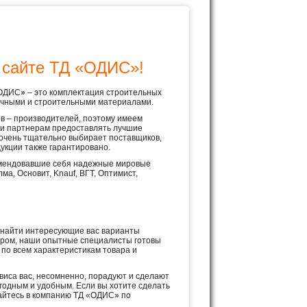
 сайте ТД «ОДИС»!
ОДИС» – это комплектация строительных
лочными и строительными материалами.
в – производителей, поэтому имеем
 и партнерам предоставлять лучшие
 очень тщательно выбирает поставщиков,
дукции также гарантировано.
мендовавшие себя надежные мировые
олма, Основит, Knauf, ВГТ, Оптимист,
е найти интересующие вас варианты
ором, наши опытные специалисты готовы
по всем характеристикам товара и
виса вас, несомненно, порадуют и сделают
годным и удобным. Если вы хотите сделать
айтесь в компанию ТД «ОДИС» по