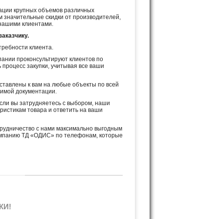
ации крупных объемов различных
 значительные скидки от производителей,
нашими клиентами.
аказчику.
требности клиента.
нии проконсультируют клиентов по
 процесс закупки, учитывая все ваши
тавлены к вам на любые объекты по всей
димой документации.
сли вы затрудняетесь с выбором, наши
ристикам товара и ответить на ваши
трудничество с нами максимально выгодным
компанию ТД «ОДИС» по телефонам, которые
КИ!