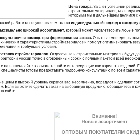
Цена товара.
За счет успешной реализ
строительных материалов, мы получаем
которыми мы в дальнейшем делимся с 
 своей работе мы осуществляем только
индивидуальный подход к каждому з
аксимально широкий ассортимент
, который может удовлетворить любые по
онсультация и помощь при формировании заказа.
Опытные менеджеры компа
ехническим характеристикам стройматериалов и помогут оптимизировать весь
ожелания и требуемые условия.
оставка стройматериалов.
Отделочные и строительные материалы будут дос
ерритории России точно в оговоренный срок и с полным пакетом всей необхо
ге на нашем сайте вы сможете найти интересующие вас варианты изделий. Е
специалисты готовы предоставить подробную консультацию по всем характе
.
е цены и высокий уровень сервиса вас, несомненно, порадуют и сделают со
м. Если вы хотите сделать заказ на выбранную продукцию, обращайтесь в 
на сайте.
Внимание!
Новые ассортимент
ОПТОВЫМ ПОКУПАТЕЛЯМ СКИД