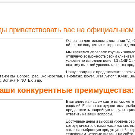
ды приветствовать вас на официальном
Основная деятельность компании ТД «
объектов «под ключ» и торговля отде
Мы являемся дилерами крупных заводо
отличную возможность своим клиентам
условия по выгодной цене. ТД «ОДИС»
поэтому высокий уровень качества про
Нашу продукцию представляют зареко
акие как: Bonolit, Грас, Эко,Изоспан, Пеноплэкс, Isover, Ursa ,Vetonit, Юнис, В
x, Эстима, PINOTEX и др.
аши конкурентные преимущества:
В каталоге на нашем сайте вы сможет
изделий. Если вы затрудняетесь с выб
предоставить подробную консультацию 
ответить на ваши вопросы.
Доступные цены и высокий уровень сер
сотрудничество с нами максимально вы
заказ на выбранную продукцию, обращ
телефонам, которые указаны на сайте.