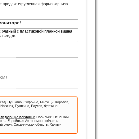
т продаж: скругленная форма карниза
мониторе!
х рядный с пластиковой планкой вишня
я скидки.
КИ!
сад, Пушкино, Софрино, Мытищи, Королев,
Ногинск, Пушкино, Реутов, Фрязино,
 следующие регионы:
Норильск, Ненецкий
асть, Еврейская Автономная область,
й округ, Сахалинская область, Ханты-