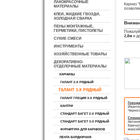
ЛАКОКРАСОЧНЫЕ
Карниз "
МАТЕРИАЛЫ
позволяе
КЛЕИ, ЖИДКИЕ ГВОЗДИ,
ХОЛОДНАЯ СВАРКА
Вниман
ПЕНЫ МОНТАЖНЫЕ,
ГЕРМЕТИКИ, ПИСТОЛЕТЫ
Пожалуйс
2,8м
и др
СУХИЕ СМЕСИ
ИНСТРУМЕНТЫ
ХОЗЯЙСТВЕННЫЕ ТОВАРЫ
ДЕКОРАТИВНО-
ОТДЕЛОЧНЫЕ МАТЕРИАЛЫ
КАРНИЗЫ
ГАЛАНТ 2-Х РЯДНЫЙ
ГАЛАНТ 3-Х РЯДНЫЙ
ГАЛАНТ ГРЕЦИЯ 3-Х РЯДНЫЙ
Города
КАНТРИ
Иванте
Черног
СТАНДАРТ БАГЕТ 2-Х РЯДНЫЙ
Специа
СТАНДАРТ БАГЕТ 3-Х РЯДНЫЙ
Автоном
Камчатс
мансий
ФУРНИТУРА ДЛЯ КАРНИЗОВ
ЛЕНТА БОРДЮРНАЯ