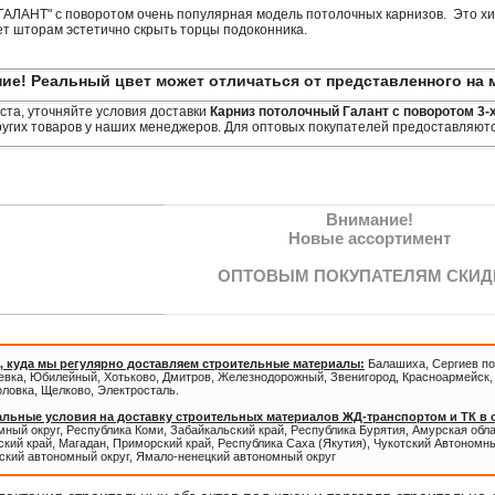
ГАЛАНТ" с поворотом очень популярная модель потолочных карнизов. Это хи
т шторам эстетично скрыть торцы подоконника.
ие! Реальный цвет может отличаться от представленного на 
та, уточняйте условия доставки
Карниз потолочный Галант с поворотом 3-
угих товаров у наших менеджеров. Для оптовых покупателей предоставляютс
Внимание!
Новые ассортимент
ОПТОВЫМ ПОКУПАТЕЛЯМ СКИД
, куда мы регулярно доставляем строительные материалы:
Балашиха, Сергиев по
евка, Юбилейный, Хотьково, Дмитров, Железнодорожный, Звенигород, Красноармейск, 
оловка, Щелково, Электросталь.
льные условия на доставку строительных материалов ЖД-транспортом и ТК в
ный округ, Республика Коми, Забайкальский край, Республика Бурятия, Амурская обл
кий край, Магадан, Приморский край, Республика Саха (Якутия), Чукотский Автономны
ский автономный округ, Ямало-ненецкий автономный округ