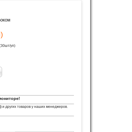
РЮКОМ
)
(30шт/уп)
мониторе!
)
и других товаров у наших менеджеров.