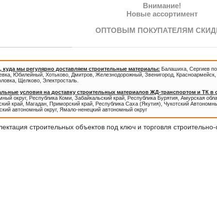
Внимание!
Новые ассортимент
ОПТОВЫМ ПОКУПАТЕЛЯМ СКИД
, куда мы регулярно доставляем строительные материалы:
Балашиха, Сергиев по
евка, Юбилейный, Хотьково, Дмитров, Железнодорожный, Звенигород, Красноармейск, 
оловка, Щелково, Электросталь.
льные условия на доставку строительных материалов ЖД-транспортом и ТК в
ный округ, Республика Коми, Забайкальский край, Республика Бурятия, Амурская обл
кий край, Магадан, Приморский край, Республика Саха (Якутия), Чукотский Автономны
ский автономный округ, Ямало-ненецкий автономный округ