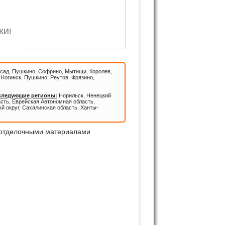
КИ!
сад, Пушкино, Софрино, Мытищи, Королев,
Ногинск, Пушкино, Реутов, Фрязино,
 следующие регионы:
Норильск, Ненецкий
асть, Еврейская Автономная область,
й округ, Сахалинская область, Ханты-