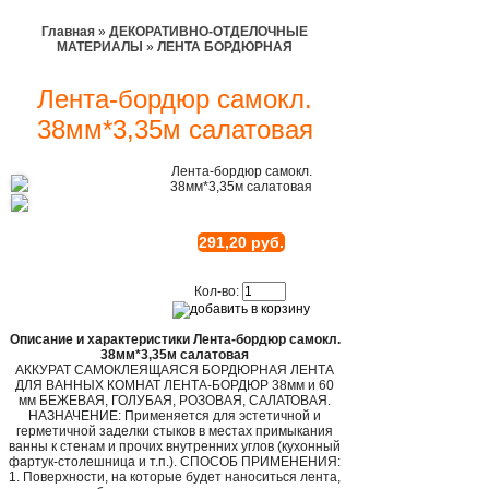
Главная
»
ДЕКОРАТИВНО-ОТДЕЛОЧНЫЕ
МАТЕРИАЛЫ
»
ЛЕНТА БОРДЮРНАЯ
Лента-бордюр самокл.
38мм*3,35м салатовая
Лента-бордюр самокл.
38мм*3,35м салатовая
291,20 руб.
Кол-во:
Описание и характеристики Лента-бордюр самокл.
38мм*3,35м салатовая
АККУРАТ САМОКЛЕЯЩАЯСЯ БОРДЮРНАЯ ЛЕНТА
ДЛЯ ВАННЫХ КОМНАТ ЛЕНТА-БОРДЮР 38мм и 60
мм БЕЖЕВАЯ, ГОЛУБАЯ, РОЗОВАЯ, САЛАТОВАЯ.
НАЗНАЧЕНИЕ: Применяется для эстетичной и
герметичной заделки стыков в местах примыкания
ванны к стенам и прочих внутренних углов (кухонный
фартук-столешница и т.п.). СПОСОБ ПРИМЕНЕНИЯ:
1. Поверхности, на которые будет наноситься лента,