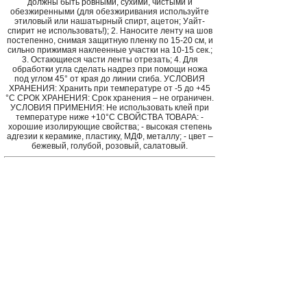
должны быть ровными, сухими, чистыми и
обезжиренными (для обезжиривания используйте
этиловый или нашатырный спирт, ацетон; Уайт-
спирит не использовать!); 2. Наносите ленту на шов
постепенно, снимая защитную пленку по 15-20 см, и
сильно прижимая наклеенные участки на 10-15 сек.;
3. Остающиеся части ленты отрезать; 4. Для
обработки угла сделать надрез при помощи ножа
под углом 45° от края до линии сгиба. УСЛОВИЯ
ХРАНЕНИЯ: Хранить при температуре от -5 до +45
°С СРОК ХРАНЕНИЯ: Срок хранения – не ограничен.
УСЛОВИЯ ПРИМЕНИЯ: Не использовать клей при
температуре ниже +10°С СВОЙСТВА ТОВАРА: -
хорошие изолирующие свойства; - высокая степень
адгезии к керамике, пластику, МДФ, металлу; - цвет –
бежевый, голубой, розовый, салатовый.
Внимание! Реальный цвет может
отличаться от представленного на
мониторе!
Пожалуйста, уточняйте условия доставки
Лента-
бордюр самокл. 38мм*3,35м салатовая
и других
товаров у наших менеджеров. Для оптовых
покупателей предоставляются скидки.
Главная страница
Зарегистрироваться
Корзина
Вход с паролем
Прайс-лист
Обратная связь
Обмен ссылками