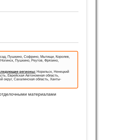
КИ!
сад, Пушкино, Софрино, Мытищи, Королев,
Ногинск, Пушкино, Реутов, Фрязино,
 следующие регионы:
Норильск, Ненецкий
асть, Еврейская Автономная область,
й округ, Сахалинская область, Ханты-