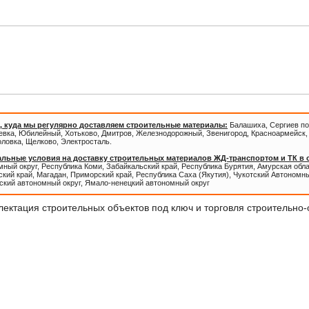
Внимание!
Новые ассортимент
ОПТОВЫМ ПОКУПАТЕЛЯМ СКИД
, куда мы регулярно доставляем строительные материалы:
Балашиха, Сергиев по
евка, Юбилейный, Хотьково, Дмитров, Железнодорожный, Звенигород, Красноармейск, 
оловка, Щелково, Электросталь.
льные условия на доставку строительных материалов ЖД-транспортом и ТК в
ный округ, Республика Коми, Забайкальский край, Республика Бурятия, Амурская обл
кий край, Магадан, Приморский край, Республика Саха (Якутия), Чукотский Автономны
ский автономный округ, Ямало-ненецкий автономный округ