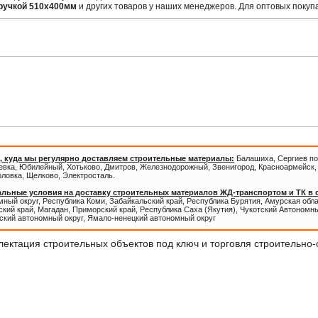
-ручкой 510х400мм
и других товаров у наших менеджеров. Для оптовых покуп
Внимание!
Новые ассортимент
ОПТОВЫМ ПОКУПАТЕЛЯМ СКИД
, куда мы регулярно доставляем строительные материалы:
Балашиха, Сергиев по
евка, Юбилейный, Хотьково, Дмитров, Железнодорожный, Звенигород, Красноармейск, 
оловка, Щелково, Электросталь.
льные условия на доставку строительных материалов ЖД-транспортом и ТК в
ный округ, Республика Коми, Забайкальский край, Республика Бурятия, Амурская обл
кий край, Магадан, Приморский край, Республика Саха (Якутия), Чукотский Автономны
ский автономный округ, Ямало-ненецкий автономный округ