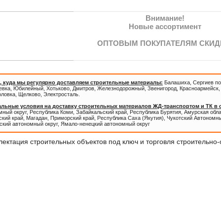
Внимание!
Новые ассортимент
ОПТОВЫМ ПОКУПАТЕЛЯМ СКИД
, куда мы регулярно доставляем строительные материалы:
Балашиха, Сергиев по
евка, Юбилейный, Хотьково, Дмитров, Железнодорожный, Звенигород, Красноармейск, 
оловка, Щелково, Электросталь.
льные условия на доставку строительных материалов ЖД-транспортом и ТК в
ный округ, Республика Коми, Забайкальский край, Республика Бурятия, Амурская обл
кий край, Магадан, Приморский край, Республика Саха (Якутия), Чукотский Автономны
ский автономный округ, Ямало-ненецкий автономный округ