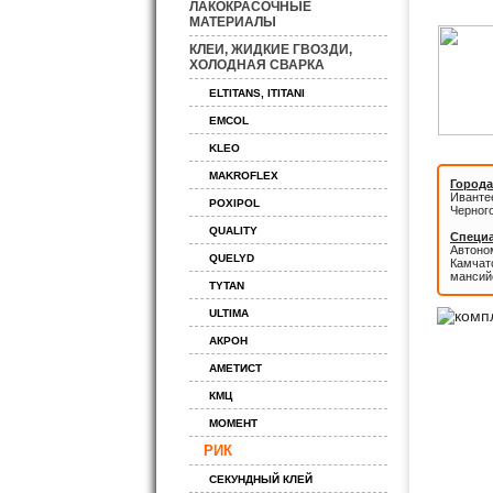
ЛАКОКРАСОЧНЫЕ
МАТЕРИАЛЫ
КЛЕИ, ЖИДКИЕ ГВОЗДИ,
ХОЛОДНАЯ СВАРКА
ELTITANS, ITITANI
EMCOL
KLEO
MAKROFLEX
Города
Иванте
POXIPOL
Черног
QUALITY
Специа
Автоном
QUELYD
Камчатс
мансий
TYTAN
ULTIMA
АКРОН
АМЕТИСТ
КМЦ
МОМЕНТ
РИК
СЕКУНДНЫЙ КЛЕЙ