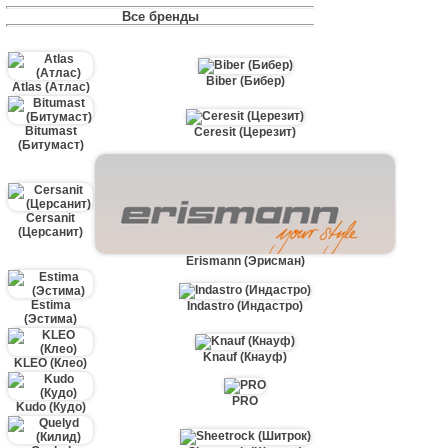
Все бренды
Biber (Бибер)
Atlas (Атлас)
Bitumast
Ceresit (Церезит)
(Битумаст)
Cersanit
(Церсанит)
Erismann (Эрисман)
Estima
Indastro (Индастро)
(Эстима)
Knauf (Кнауф)
KLEO (Клео)
PRO
Kudo (Кудо)