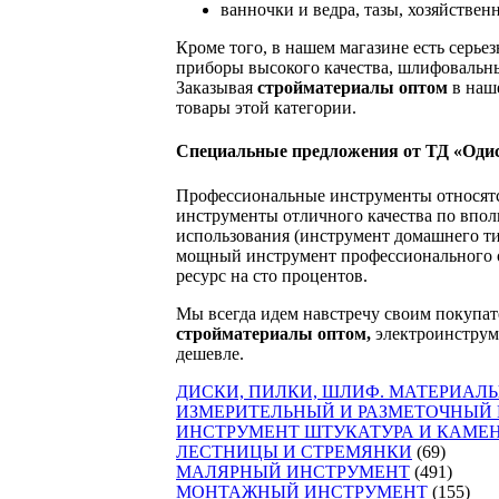
ванночки и ведра, тазы, хозяйственные мат
Кроме того, в нашем магазине есть серьезные э
приборы высокого качества, шлифовальные инстр
Заказывая
стройматериалы оптом
в нашем мага
товары этой категории.
Специальные предложения от ТД «Одис»
Профессиональные инструменты относятся к высо
инструменты отличного качества по вполне при
использования (инструмент домашнего типа, для 
мощный инструмент профессионального образца,
ресурс на сто процентов.
Мы всегда идем навстречу своим покупателям, ст
стройматериалы оптом,
электроинструменты про
дешевле.
ДИСКИ, ПИЛКИ, ШЛИФ. МАТЕРИАЛЫ ДЛЯ
ИЗМЕРИТЕЛЬНЫЙ И РАЗМЕТОЧНЫЙ ИНСТ
ИНСТРУМЕНТ ШТУКАТУРА И КАМЕНЩИКА
ЛЕСТНИЦЫ И СТРЕМЯНКИ
(69)
МАЛЯРНЫЙ ИНСТРУМЕНТ
(491)
МОНТАЖНЫЙ ИНСТРУМЕНТ
(155)