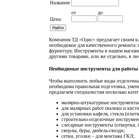
Название
от
до
Цена
Компания ТД «Одис» предлагает своим клиента
необходимое для качественного ремонта: профе
фурнитуру. Инструменты в нашем магазине выдел
другими товарами, или же отдельно, в любом кол
Необходимые инструменты для работы на стр
Чтобы выполнить любые виды отделочных, подго
необходима правильная подготовка, умения и на
предлагаем специалистам несколько категорий ин
малярно-штукатурные инструменты (правила
для малярных работ (валики и кисти, спец
для установки кафеля, стекла (плиткорезы, 
строительно-отделочные инструменты (ножи
слесарные инструменты (отвертки, биты, то
сверлы, буры, дюбель-гвозди;
сетки, уголки – для монтажа ГКЛ;