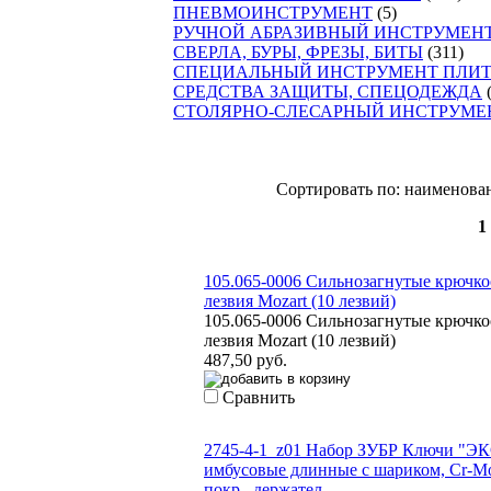
ПНЕВМОИНСТРУМЕНТ
(5)
РУЧНОЙ АБРАЗИВНЫЙ ИНСТРУМЕНТ И ШЛ
СВЕРЛА, БУРЫ, ФРЕЗЫ, БИТЫ
(311)
СПЕЦИАЛЬНЫЙ ИНСТРУМЕНТ ПЛИТОЧНИК
СРЕДСТВА ЗАЩИТЫ, СПЕЦОДЕЖДА
(31)
СТОЛЯРНО-СЛЕСАРНЫЙ ИНСТРУМЕНТ
(406
Сортировать по: наименованию (
во
1
2
3
105.065-0006 Сильнозагнутые крючкообразн
лезвия Mozart (10 лезвий)
105.065-0006 Сильнозагнутые крючкообразн
лезвия Mozart (10 лезвий)
487,50 руб.
Сравнить
2745-4-1_z01 Набор ЗУБР Ключи "ЭКСПЕРТ
имбусовые длинные с шариком, Cr-Mo,¶сатин
покр., держател