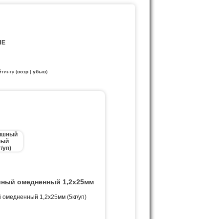
ЫЕ
йтингу (
возр
|
убыв
)
ный омедненный 1,2х25мм
омедненный 1,2х25мм (5кг/уп)