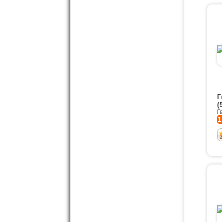
Г
(
Г
1