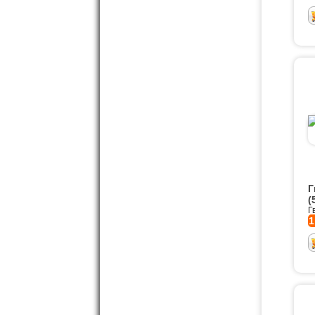
Г
(
Г
1