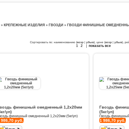
»
КРЕПЕЖНЫЕ ИЗДЕЛИЯ
»
ГВОЗДИ
»
ГВОЗДИ ФИНИШНЫЕ ОМЕДНЕНН
Сортировать по: наименованию (
возр
|
убыв
), цене (
возр
|
убыв
), ре
1
2
|
показать все
воздь финишный омедненный 1,2х20мм
Гвоздь финиш
5кг/уп)
(5кг/уп)
воздь финишный омедненный 1,2х20мм (5кг/уп)
Гвоздь финишный 
 986,70 руб.
1 986,70 руб.