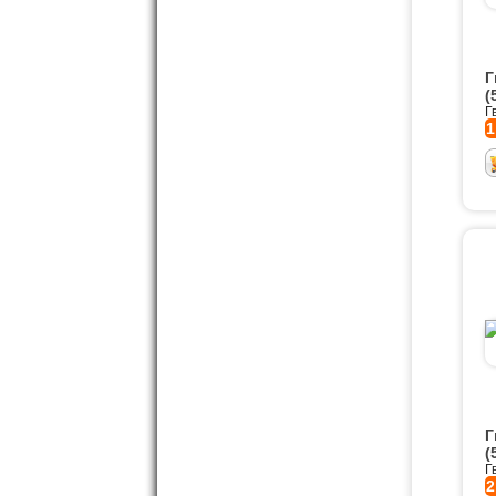
Г
(
Г
1
Г
(
Г
2