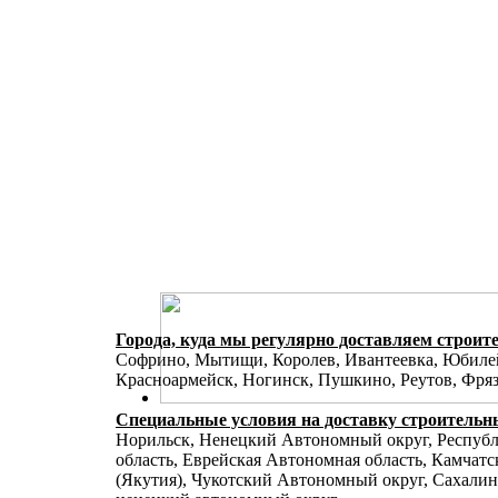
Города, куда мы регулярно доставляем строи
Софрино, Мытищи, Королев, Ивантеевка, Юбиле
Красноармейск, Ногинск, Пушкино, Реутов, Фряз
Специальные условия на доставку строитель
Норильск, Ненецкий Автономный округ, Республи
область, Еврейская Автономная область, Камчат
(Якутия), Чукотский Автономный округ, Сахалин