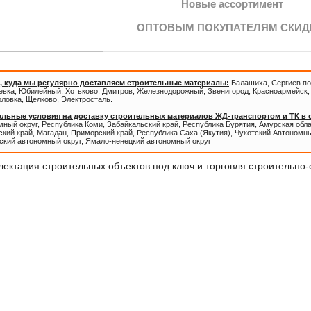
Новые ассортимент
ОПТОВЫМ ПОКУПАТЕЛЯМ СКИД
, куда мы регулярно доставляем строительные материалы:
Балашиха, Сергиев по
евка, Юбилейный, Хотьково, Дмитров, Железнодорожный, Звенигород, Красноармейск, 
оловка, Щелково, Электросталь.
льные условия на доставку строительных материалов ЖД-транспортом и ТК в
ный округ, Республика Коми, Забайкальский край, Республика Бурятия, Амурская обл
кий край, Магадан, Приморский край, Республика Саха (Якутия), Чукотский Автономны
ский автономный округ, Ямало-ненецкий автономный округ