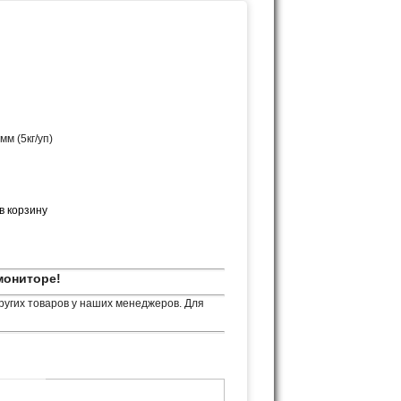
м (5кг/уп)
мониторе!
ругих товаров у наших менеджеров. Для