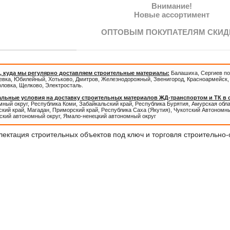
Внимание!
Новые ассортимент
ОПТОВЫМ ПОКУПАТЕЛЯМ СКИД
, куда мы регулярно доставляем строительные материалы:
Балашиха, Сергиев по
евка, Юбилейный, Хотьково, Дмитров, Железнодорожный, Звенигород, Красноармейск, 
оловка, Щелково, Электросталь.
льные условия на доставку строительных материалов ЖД-транспортом и ТК в
ный округ, Республика Коми, Забайкальский край, Республика Бурятия, Амурская обл
кий край, Магадан, Приморский край, Республика Саха (Якутия), Чукотский Автономны
ский автономный округ, Ямало-ненецкий автономный округ