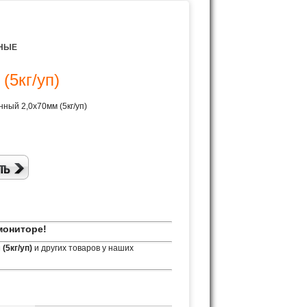
НЫЕ
(5кг/уп)
ный 2,0х70мм (5кг/уп)
мониторе!
(5кг/уп)
и других товаров у наших