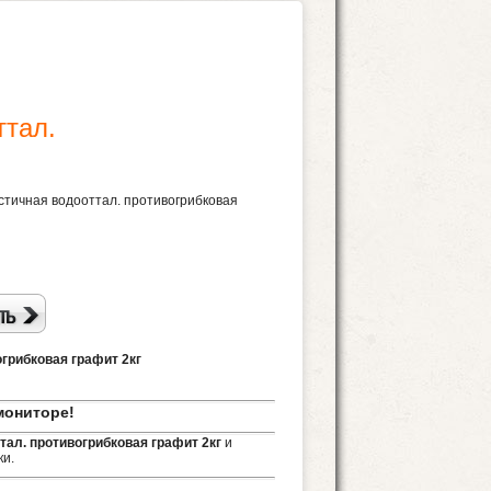
ттал.
стичная водооттал. противогрибковая
грибковая графит 2кг
мониторе!
тал. противогрибковая графит 2кг
и
ки.