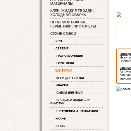
МАТЕРИАЛЫ
КЛЕИ, ЖИДКИЕ ГВОЗДИ,
ХОЛОДНАЯ СВАРКА
ПЕНЫ МОНТАЖНЫЕ,
ГЕРМЕТИКИ, ПИСТОЛЕТЫ
СУХИЕ СМЕСИ
PRO
CERESIT
Города
ГИДРОИЗОЛЯЦИЯ
Иванте
Черног
ГРУНТОВКИ
Специа
ЗАТИРКИ
Автоном
Камчатс
КЛЕИ ДЛЯ ПЛИТКИ
мансий
КРАСКИ
СМЕСИ ДЛЯ ПОЛА
СРЕДСТВА ЗАЩИТЫ И
ОЧИСТКИ
ШПАТЛЕВКИ И ШТУКАТУРКИ
КНАУФ
ЮНИС