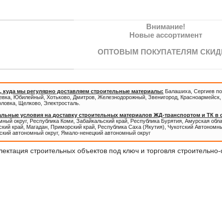
Внимание!
Новые ассортимент
ОПТОВЫМ ПОКУПАТЕЛЯМ СКИД
, куда мы регулярно доставляем строительные материалы:
Балашиха, Сергиев по
евка, Юбилейный, Хотьково, Дмитров, Железнодорожный, Звенигород, Красноармейск, 
оловка, Щелково, Электросталь.
льные условия на доставку строительных материалов ЖД-транспортом и ТК в
ный округ, Республика Коми, Забайкальский край, Республика Бурятия, Амурская обл
кий край, Магадан, Приморский край, Республика Саха (Якутия), Чукотский Автономны
ский автономный округ, Ямало-ненецкий автономный округ