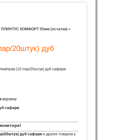
»
ПЛИНТУС КОМФОРТ 55мм (остатки)
»
ар/20штук) дуб
в/прав (10 пар/20штук) дуб сафари
дуб сафари
мониторе!
ар/20штук) дуб сафари
и других товаров у