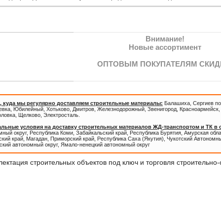
Внимание!
Новые ассортимент
ОПТОВЫМ ПОКУПАТЕЛЯМ СКИД
, куда мы регулярно доставляем строительные материалы:
Балашиха, Сергиев по
евка, Юбилейный, Хотьково, Дмитров, Железнодорожный, Звенигород, Красноармейск, 
оловка, Щелково, Электросталь.
льные условия на доставку строительных материалов ЖД-транспортом и ТК в
ный округ, Республика Коми, Забайкальский край, Республика Бурятия, Амурская обл
кий край, Магадан, Приморский край, Республика Саха (Якутия), Чукотский Автономны
ский автономный округ, Ямало-ненецкий автономный округ