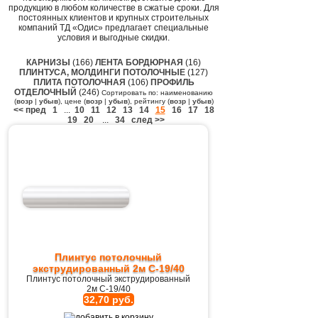
продукцию в любом количестве в сжатые сроки. Для
постоянных клиентов и крупных строительных
компаний ТД «Одис» предлагает специальные
условия и выгодные скидки.
КАРНИЗЫ
(166)
ЛЕНТА БОРДЮРНАЯ
(16)
ПЛИНТУСА, МОЛДИНГИ ПОТОЛОЧНЫЕ
(127)
ПЛИТА ПОТОЛОЧНАЯ
(106)
ПРОФИЛЬ
ОТДЕЛОЧНЫЙ
(246)
Сортировать по: наименованию
(
возр
|
убыв
), цене (
возр
|
убыв
), рейтингу (
возр
|
убыв
)
<< пред
1
...
10
11
12
13
14
15
16
17
18
19
20
...
34
след >>
Плинтус потолочный
экструдированный 2м C-19/40
Плинтус потолочный экструдированный
2м C-19/40
32,70 руб.