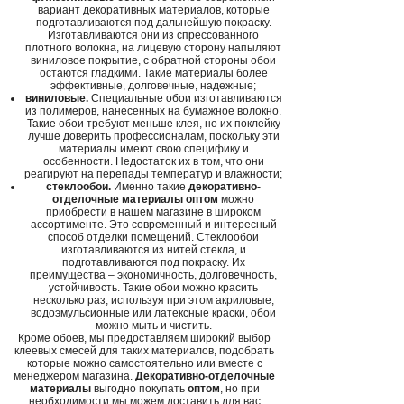
вариант декоративных материалов, которые
подготавливаются под дальнейшую покраску.
Изготавливаются они из спрессованного
плотного волокна, на лицевую сторону напыляют
виниловое покрытие, с обратной стороны обои
остаются гладкими. Такие материалы более
эффективные, долговечные, надежные;
виниловые.
Специальные обои изготавливаются
из полимеров, нанесенных на бумажное волокно.
Такие обои требуют меньше клея, но их поклейку
лучше доверить профессионалам, поскольку эти
материалы имеют свою специфику и
особенности. Недостаток их в том, что они
реагируют на перепады температур и влажности;
стеклообои.
Именно такие
декоративно-
отделочные материалы оптом
можно
приобрести в нашем магазине в широком
ассортименте. Это современный и интересный
способ отделки помещений. Стеклообои
изготавливаются из нитей стекла, и
подготавливаются под покраску. Их
преимущества – экономичность, долговечность,
устойчивость. Такие обои можно красить
несколько раз, используя при этом акриловые,
водоэмульсионные или латексные краски, обои
можно мыть и чистить.
Кроме обоев, мы предоставляем широкий выбор
клеевых смесей для таких материалов, подобрать
которые можно самостоятельно или вместе с
менеджером магазина.
Декоративно-отделочные
материалы
выгодно покупать
оптом
, но при
необходимости мы можем доставить для вас