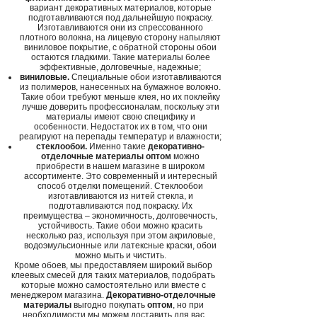
вариант декоративных материалов, которые
подготавливаются под дальнейшую покраску.
Изготавливаются они из спрессованного
плотного волокна, на лицевую сторону напыляют
виниловое покрытие, с обратной стороны обои
остаются гладкими. Такие материалы более
эффективные, долговечные, надежные;
виниловые.
Специальные обои изготавливаются
из полимеров, нанесенных на бумажное волокно.
Такие обои требуют меньше клея, но их поклейку
лучше доверить профессионалам, поскольку эти
материалы имеют свою специфику и
особенности. Недостаток их в том, что они
реагируют на перепады температур и влажности;
стеклообои.
Именно такие
декоративно-
отделочные материалы оптом
можно
приобрести в нашем магазине в широком
ассортименте. Это современный и интересный
способ отделки помещений. Стеклообои
изготавливаются из нитей стекла, и
подготавливаются под покраску. Их
преимущества – экономичность, долговечность,
устойчивость. Такие обои можно красить
несколько раз, используя при этом акриловые,
водоэмульсионные или латексные краски, обои
можно мыть и чистить.
Кроме обоев, мы предоставляем широкий выбор
клеевых смесей для таких материалов, подобрать
которые можно самостоятельно или вместе с
менеджером магазина.
Декоративно-отделочные
материалы
выгодно покупать
оптом
, но при
необходимости мы можем доставить для вас