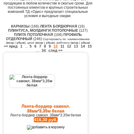
продукцию в любом количестве в сжатые сроки. Для
постоянных клиентов и крупных строительных
компаний ТД «Одис» предлагает специальные
условия и выгодные скидки.
КАРНИЗЫ
(166)
ЛЕНТА БОРДЮРНАЯ
(16)
ПЛИНТУСА, МОЛДИНГИ ПОТОЛОЧНЫЕ
(127)
ПЛИТА ПОТОЛОЧНАЯ
(106)
ПРОФИЛЬ
ОТДЕЛОЧНЫЙ
(246)
Сортировать по: наименованию
(
возр
|
убыв
), цене (
возр
|
убыв
), рейтингу (
возр
|
убыв
)
<< пред
1
...
5
6
7
8
9
10
11
12
13
14
15
...
34
след >>
Лента-бордюр самокл.
38мм*3,35м белая
Лента-бордюр самокл. 38мм*3,35м белая
416,30 руб.