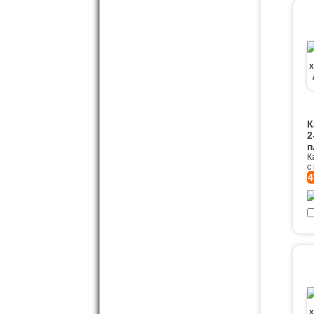
К
2
п
К
с
4