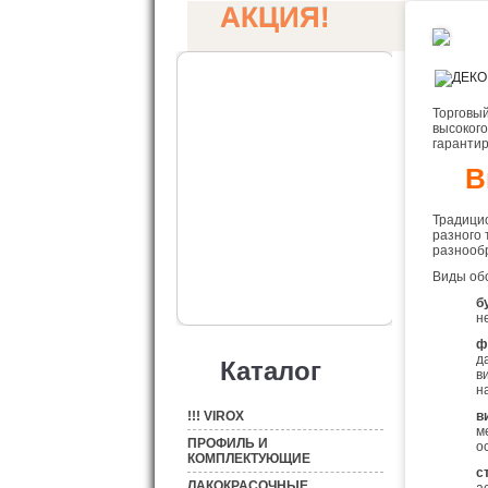
АКЦИЯ!
Торговы
высокого
гарантир
В
Традицио
разного 
разнооб
Виды обо
б
н
ф
д
Каталог
в
н
!!! VIROX
в
м
ПРОФИЛЬ И
о
КОМПЛЕКТУЮЩИЕ
с
ЛАКОКРАСОЧНЫЕ