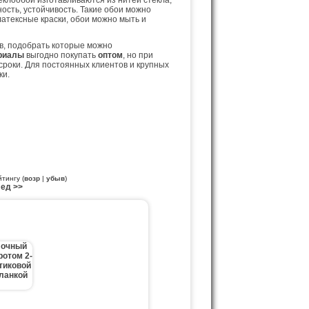
клообои изготавливаются из нитей стекла,
ость, устойчивость. Такие обои можно
латексные краски, обои можно мыть и
в, подобрать которые можно
риалы
выгодно покупать
оптом
, но при
сроки. Для постоянных клиентов и крупных
ки.
йтингу (
возр
|
убыв
)
ед >>