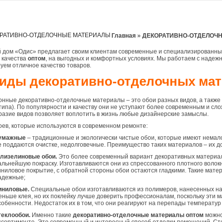
Главная
»
ДЕКОРАТИВНО-ОТДЕЛОЧ
й дом «Одис» предлагает своим клиентам современные и специализированн
 качества
оптом
, на выгодных и комфортных условиях. Мы работаем с надеж
уем отличное качество товаров.
иды декоративно-отделочных ма
нные декоративно-отделочные материалы – это обои разных видов, а также 
типа). По популярности и качеству они не уступают более современным и сл
разие видов позволяет воплотить в жизнь любые дизайнерские замыслы.
ев, которые используются в современном ремонте:
умажные
– традиционные и экологически чистые обои, которые имеют немало
е поддаются очистке, недолговечные. Преимущество таких материалов – их д
лизелиновые обои.
Это более современный вариант декоративных материал
альнейшую покраску. Изготавливаются они из спрессованного плотного волок
иниловое покрытие, с обратной стороны обои остаются гладкими. Такие мат
адежные;
иниловые.
Специальные обои изготавливаются из полимеров, нанесенных на
еньше клея, но их поклейку лучше доверить профессионалам, поскольку эти 
собенности. Недостаток их в том, что они реагируют на перепады температур
теклообои.
Именно такие
декоративно-отделочные материалы оптом
можно