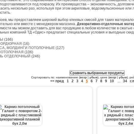
ссортименте. Это современный и интересный способ отделки помещений. Сте
 подготавливаются под покраску. Их преимущества – экономичность, долговечн
расить несколько раз, используя при этом акриловые, водоэмульсионные или 
истить.
оев, мы предоставляем широкий выбор клеевых смесей для таких материало
ятельно или вместе с менеджером магазина.
Декоративно-отделочные мате
мости мы можем доставить для вас продукцию в любом количестве в сжатые 
ьных компаний ТД «Одис» предлагает специальные условия и выгодные скид
ЗЫ
(166)
БОРДЮРНАЯ
(16)
СА, МОЛДИНГИ ПОТОЛОЧНЫЕ
(127)
ПОТОЛОЧНАЯ
(106)
Ь ОТДЕЛОЧНЫЙ
(246)
Сортировать по: наименованию (
возр
|
убыв
), цене (
возр
|
убыв
), ре
<< пред
1
2
3
4
5
6
7
8
9
10
...
34
сл