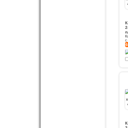
К
2
п
К
с
6
К
2