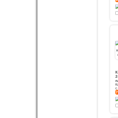
К
2
п
К
с
7