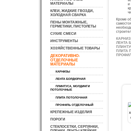
а
МАТЕРИАЛЫ
и
к
КЛЕИ, ЖИДКИЕ ГВОЗДИ,
ч
ХОЛОДНАЯ СВАРКА
Кроме об
ПЕНЫ МОНТАЖНЫЕ,
самосто
ГЕРМЕТИКИ, ПИСТОЛЕТЫ
необходи
строител
СУХИЕ СМЕСИ
КАРНИ
ИНСТРУМЕНТЫ
ЛЕНТА 
ПЛИНТУ
ХОЗЯЙСТВЕННЫЕ ТОВАРЫ
ПЛИТА 
ПРОФИЛ
ДЕКОРАТИВНО-
ОТДЕЛОЧНЫЕ
МАТЕРИАЛЫ
КАРНИЗЫ
ЛЕНТА БОРДЮРНАЯ
ПЛИНТУСА, МОЛДИНГИ
ПОТОЛОЧНЫЕ
ПЛИТА ПОТОЛОЧНАЯ
ПРОФИЛЬ ОТДЕЛОЧНЫЙ
КРЕПЕЖНЫЕ ИЗДЕЛИЯ
ПОРОГИ
СТЕКЛОСЕТКИ, СЕРПЯНКИ,
ПЛЕНКИ, ЛЕНТЫ КЛЕЙКИЕ