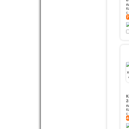
п
К
с
7
К
2
п
К
с
4