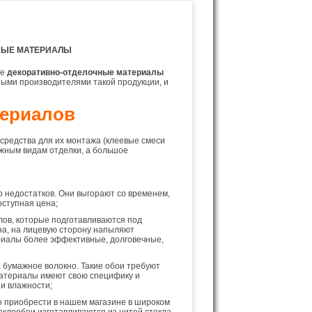
НЫЕ МАТЕРИАЛЫ
ые
декоративно-отделочные материалы
ными производителями такой продукции, и
териалов
средства для их монтажа (клеевые смеси
ожным видам отделки, а большое
 недостатков. Они выгорают со временем,
оступная цена;
ов, которые подготавливаются под
на, на лицевую сторону напыляют
ериалы более эффективные, долговечные,
 бумажное волокно. Такие обои требуют
материалы имеют свою специфику и
 и влажности;
 приобрести в нашем магазине в широком