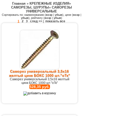
Главная
»
КРЕПЕЖНЫЕ ИЗДЕЛИЯ
»
САМОРЕЗЫ, ШУРУПЫ
»
САМОРЕЗЫ
УНИВЕРСАЛЬНЫЕ
Сортировать по: наименованию (
возр
|
убыв
), цене (
возр
|
убыв
), рейтингу (
возр
|
убыв
)
1
2
3
след >>
|
показать все
Саморез универсальный 3,5х16
желтый цинк БОКС 1000 шт."оТк"
Саморез универсальный 3,5х16 желтый
цинк БОКС 1000 шт."оТк"
528,35 руб.