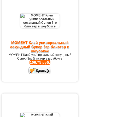
МОМЕНТ Клей универсальный
секундный Супер 3гр блистер в
шоубоксе
МОМЕНТ Клей универсальный секундный
Супер 3гр блистер в шоубоксе
106,75 руб.