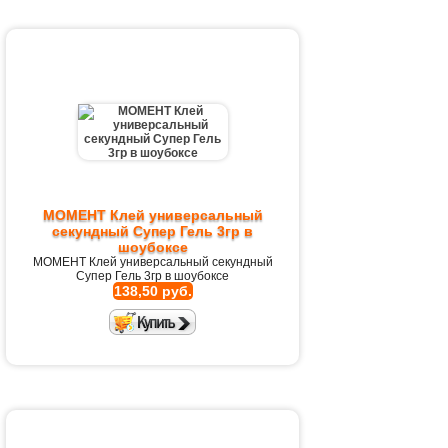
МОМЕНТ Клей универсальный
секундный Супер Гель 3гр в
шоубоксе
МОМЕНТ Клей универсальный секундный
Супер Гель 3гр в шоубоксе
138,50 руб.