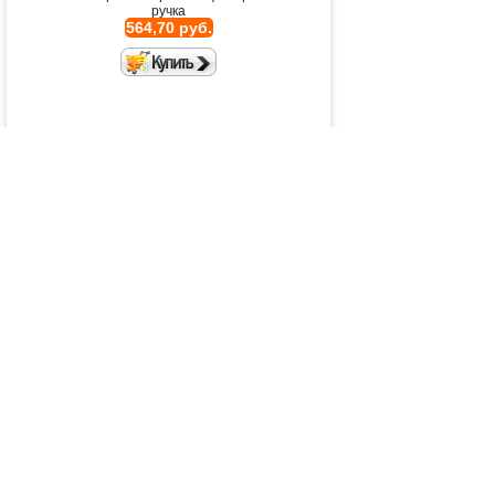
ручка
564,70 руб.
Киянка резиновая, деревянная
рукоятка, 340г, (шт.)
Киянка резиновая, деревянная рукоятка,
340г, (шт.)
141,30 руб.