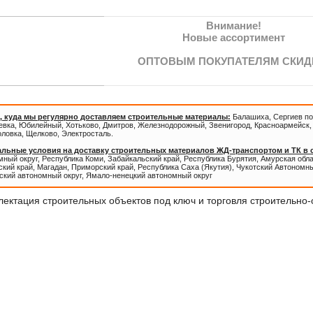
Внимание!
Новые ассортимент
ОПТОВЫМ ПОКУПАТЕЛЯМ СКИД
, куда мы регулярно доставляем строительные материалы:
Балашиха, Сергиев по
евка, Юбилейный, Хотьково, Дмитров, Железнодорожный, Звенигород, Красноармейск, 
оловка, Щелково, Электросталь.
льные условия на доставку строительных материалов ЖД-транспортом и ТК в
ный округ, Республика Коми, Забайкальский край, Республика Бурятия, Амурская обл
кий край, Магадан, Приморский край, Республика Саха (Якутия), Чукотский Автономны
ский автономный округ, Ямало-ненецкий автономный округ