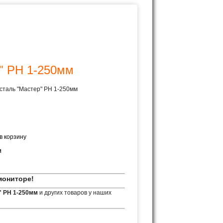
" PH 1-250мм
сталь "Мастер" PH 1-250мм
м
мониторе!
" PH 1-250мм
и других товаров у наших