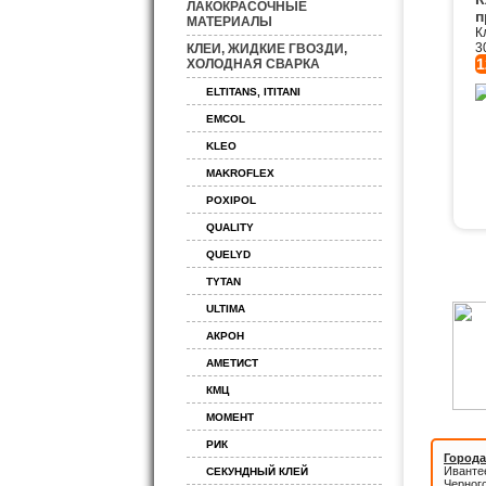
ЛАКОКРАСОЧНЫЕ
п
МАТЕРИАЛЫ
К
3
КЛЕИ, ЖИДКИЕ ГВОЗДИ,
1
ХОЛОДНАЯ СВАРКА
ELTITANS, ITITANI
EMCOL
KLEO
MAKROFLEX
POXIPOL
QUALITY
QUELYD
TYTAN
ULTIMA
АКРОН
АМЕТИСТ
КМЦ
МОМЕНТ
РИК
Города
Иванте
СЕКУНДНЫЙ КЛЕЙ
Черног