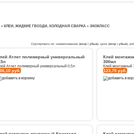
»
КЛЕИ, ЖИДКИЕ ГВОЗДИ, ХОЛОДНАЯ СВАРКА
»
ЭКОКЛАСС
Сортировать по: наименованию (
возр
|
убыв
), цене (
возр
|
убыв
), ре
лей Атлет полимерный универсальный
Клей монтажн
,5л
300мл
лей Атлет полимерный универсальный 0,5л
Клей монтажный 
06,10 руб.
123,75 руб.
лей ремонтно-монтажный Кристалл
Клей ремонтн