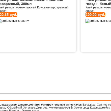
розрачный, 300мл
гвозди, белы
лей ремонтно-монтажный Кристалл прозрачный,
Клей ремонтно-мо
00мл
300мл
22,65 руб.
100,00 руб.
Внимание!
Новые ассортимент
ОПТОВЫМ ПОКУПАТЕЛЯМ СКИД
, куда мы регулярно доставляем строительные материалы:
Балашиха, Сергиев по
евка, Юбилейный, Хотьково, Дмитров, Железнодорожный, Звенигород, Красноармейск, 
оловка, Щелково, Электросталь.