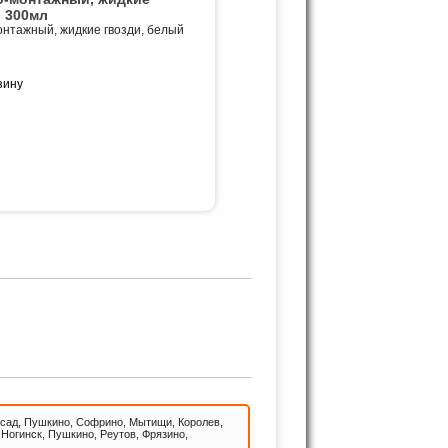
й 300мл
нтажный, жидкие гвозди, белый
КИ!
сад, Пушкино, Софрино, Мытищи, Королев,
Ногинск, Пушкино, Реутов, Фрязино,