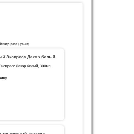
йтингу (
возр
|
убыв
)
ый Экспресс Декор белый,
Экспресс Декор белый, 300мл
о-монтажный, жидкие