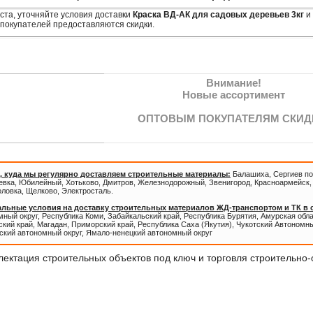
та, уточняйте условия доставки
Краска ВД-АК для садовых деревьев 3кг
и 
покупателей предоставляются скидки.
Внимание!
Новые ассортимент
ОПТОВЫМ ПОКУПАТЕЛЯМ СКИД
, куда мы регулярно доставляем строительные материалы:
Балашиха, Сергиев по
евка, Юбилейный, Хотьково, Дмитров, Железнодорожный, Звенигород, Красноармейск, 
оловка, Щелково, Электросталь.
льные условия на доставку строительных материалов ЖД-транспортом и ТК в
ный округ, Республика Коми, Забайкальский край, Республика Бурятия, Амурская обл
кий край, Магадан, Приморский край, Республика Саха (Якутия), Чукотский Автономны
ский автономный округ, Ямало-ненецкий автономный округ