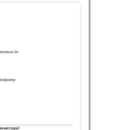
еревьев 3кг
мониторе!