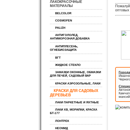
ЛАКОКРАСОЧНЫЕ
МАТЕРИАЛЫ
Пожалуйс
оптовых 
BELCOLOR
COSMOFEN
PALIZH
АНТИГОЛОЛЕД,
АНТИМОРОЗНАЯ ДОБАВКА
АНТИПЛЕСЕНЬ,
ОГНЕБИОЗАЩИТА
ВГТ
ЖИДКОЕ СТЕКЛО
ЗАМАЗКИ ОКОННЫЕ, ОБМАЗКИ
Города
ДЛЯ ПЕЧЕЙ, САДОВЫЙ ВАР
Иванте
Черног
КРАСКИ АЭРОЗОЛЬНЫЕ, ЛАКИ
Специа
Автоном
КРАСКИ ДЛЯ САДОВЫХ
Камчатс
ДЕРЕВЬЕВ
мансий
ЛАКИ ПАРКЕТНЫЕ И ЯХТНЫЕ
ЛАКИ ХВ, МОРИЛКИ, КРАСКА
БТ-177
ЛОНТРЕК
НЕОМИД