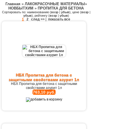
Главная
»
ЛАКОКРАСОЧНЫЕ МАТЕРИАЛЫ
»
НОВБЫТХИМ
»
ПРОПИТКА ДЛЯ БЕТОНА
Сортировать по: наименованию (
возр
|
убыв
), цене (
возр
|
убыв
), рейтингу (
возр
|
убыв
)
1
2
след >>
|
показать все
НБХ Пропитка для бетона с
защитными свойствами азурит 1л
НБХ Пропитка для бетона с защитными
свойствами азурит 1л
763,10 руб.