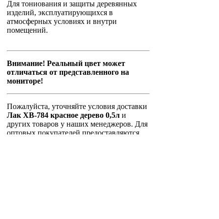
Для тониования и защиты деревянных
изделий, эксплуатирующихся в
атмосферных условиях и внутри
помещений.
Внимание! Реальный цвет может
отличаться от представленного на
мониторе!
Пожалуйста, уточняйте условия доставки
Лак ХВ-784 красное дерево 0,5л
и
других товаров у наших менеджеров. Для
оптовых покупателей предоставляются
скидки.
Главная страница
Зарегистрироваться
Корзина
Вход с паролем
Прайс-лист
Обратная связь