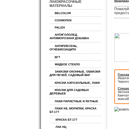
Вниман
ЛАКОКРАСОЧНЫЕ
МАТЕРИАЛЫ
Пожалуйс
предоста
BELCOLOR
COSMOFEN
PALIZH
АНТИГОЛОЛЕД,
АНТИМОРОЗНАЯ ДОБАВКА
АНТИПЛЕСЕНЬ,
ОГНЕБИОЗАЩИТА
ВГТ
ЖИДКОЕ СТЕКЛО
ЗАМАЗКИ ОКОННЫЕ, ОБМАЗКИ
Города
ДЛЯ ПЕЧЕЙ, САДОВЫЙ ВАР
Иванте
Черног
КРАСКИ АЭРОЗОЛЬНЫЕ, ЛАКИ
Специа
КРАСКИ ДЛЯ САДОВЫХ
Автоном
ДЕРЕВЬЕВ
Камчатс
мансий
ЛАКИ ПАРКЕТНЫЕ И ЯХТНЫЕ
ЛАКИ ХВ, МОРИЛКИ, КРАСКА
БТ-177
КРАСКА БТ-177
ЛАК НЦ