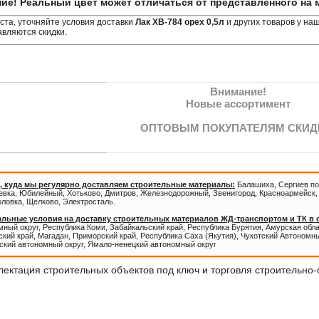
ие! Реальный цвет может отличаться от представленного на 
та, уточняйте условия доставки
Лак ХВ-784 орех 0,5л
и других товаров у на
вляются скидки.
Внимание!
Новые ассортимент
ОПТОВЫМ ПОКУПАТЕЛЯМ СКИД
, куда мы регулярно доставляем строительные материалы:
Балашиха, Сергиев по
евка, Юбилейный, Хотьково, Дмитров, Железнодорожный, Звенигород, Красноармейск, 
оловка, Щелково, Электросталь.
льные условия на доставку строительных материалов ЖД-транспортом и ТК в
ный округ, Республика Коми, Забайкальский край, Республика Бурятия, Амурская обл
кий край, Магадан, Приморский край, Республика Саха (Якутия), Чукотский Автономны
ский автономный округ, Ямало-ненецкий автономный округ